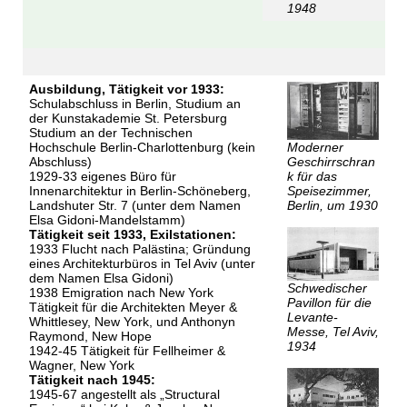
1948
Ausbildung, Tätigkeit vor 1933:
Schulabschluss in Berlin, Studium an
der Kunstakademie St. Petersburg
Studium an der Technischen
Moderner
Hochschule Berlin-Charlottenburg (kein
Geschirrschran
Abschluss)
k für das
1929-33 eigenes Büro für
Speisezimmer,
Innenarchitektur in Berlin-Schöneberg,
Berlin, um 1930
Landshuter Str. 7 (unter dem Namen
Elsa Gidoni-Mandelstamm)
Tätigkeit seit 1933, Exilstationen:
1933 Flucht nach Palästina; Gründung
eines Architekturbüros in Tel Aviv (unter
dem Namen Elsa Gidoni)
Schwedischer
1938 Emigration nach New York
Pavillon für die
Tätigkeit für die Architekten Meyer &
Levante-
Whittlesey, New York, und Anthonyn
Messe, Tel Aviv,
Raymond, New Hope
1934
1942-45 Tätigkeit für Fellheimer &
Wagner, New York
Tätigkeit nach 1945:
1945-67 angestellt als „Structural