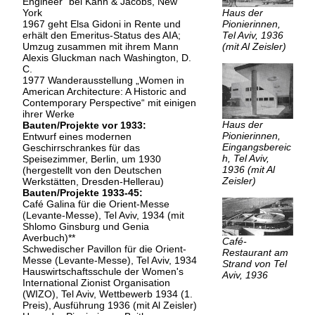
Engineer“ bei Kahn & Jacobs, New
York
Haus der
1967 geht Elsa Gidoni in Rente und
Pionierinnen,
erhält den Emeritus-Status des AIA;
Tel Aviv, 1936
Umzug zusammen mit ihrem Mann
(mit Al Zeisler)
Alexis Gluckman nach Washington, D.
C.
1977 Wanderausstellung „Women in
American Architecture: A Historic and
Contemporary Perspective“ mit einigen
ihrer Werke
Haus der
Bauten/Projekte vor 1933:
Pionierinnen,
Entwurf eines modernen
Eingangsbereic
Geschirrschrankes für das
h, Tel Aviv,
Speisezimmer, Berlin, um 1930
1936 (mit Al
(hergestellt von den Deutschen
Zeisler)
Werkstätten, Dresden-Hellerau)
Bauten/Projekte 1933-45:
Café Galina für die Orient-Messe
(Levante-Messe), Tel Aviv, 1934 (mit
Shlomo Ginsburg und Genia
Averbuch)**
Café-
Schwedischer Pavillon für die Orient-
Restaurant am
Messe (Levante-Messe), Tel Aviv, 1934
Strand von Tel
Hauswirtschaftsschule der Women's
Aviv, 1936
International Zionist Organisation
(WIZO), Tel Aviv, Wettbewerb 1934 (1.
Preis), Ausführung 1936 (mit Al Zeisler)