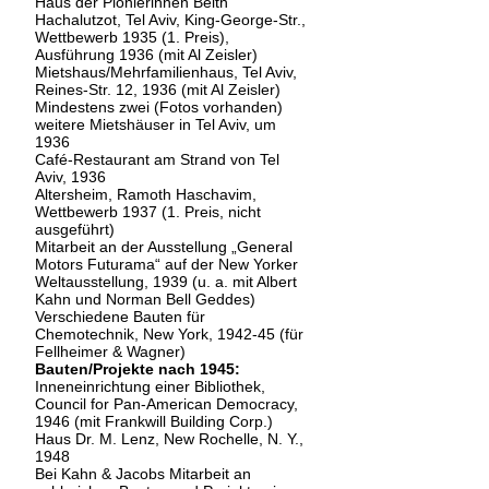
Haus der Pionierinnen Beith
Hachalutzot, Tel Aviv, King-George-Str.,
Wettbewerb 1935 (1. Preis),
Ausführung 1936 (mit Al Zeisler)
Mietshaus/Mehrfamilienhaus, Tel Aviv,
Reines-Str. 12, 1936 (mit Al Zeisler)
Mindestens zwei (Fotos vorhanden)
weitere Mietshäuser in Tel Aviv, um
1936
Café-Restaurant am Strand von Tel
Aviv, 1936
Altersheim, Ramoth Haschavim,
Wettbewerb 1937 (1. Preis, nicht
ausgeführt)
Mitarbeit an der Ausstellung „General
Motors Futurama“ auf der New Yorker
Weltausstellung, 1939 (u. a. mit Albert
Kahn und Norman Bell Geddes)
Verschiedene Bauten für
Chemotechnik, New York, 1942-45 (für
Fellheimer & Wagner)
Bauten/Projekte nach 1945:
Inneneinrichtung einer Bibliothek,
Council for Pan-American Democracy,
1946 (mit Frankwill Building Corp.)
Haus Dr. M. Lenz, New Rochelle, N. Y.,
1948
Bei Kahn & Jacobs Mitarbeit an