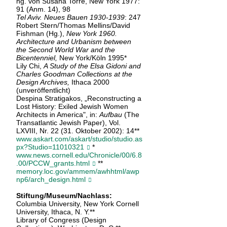
hg. von Susana Torre, New York 1977:
91 (Anm. 14), 98
Tel Aviv. Neues Bauen 1930-1939
: 247
Robert Stern/Thomas Mellins/David
Fishman (Hg.),
New York 1960.
Architecture and Urbanism between
the Second World War and the
Bicentenniel,
New York/Köln 1995*
Lily Chi,
A Study of the Elsa Gidoni and
Charles Goodman Collections at the
Design Archives,
Ithaca 2000
(unveröffentlicht)
Despina Stratigakos, „Reconstructing a
Lost History: Exiled Jewish Women
Architects in America", in:
Aufbau
(The
Transatlantic Jewish Paper), Vol.
LXVIII, Nr. 22 (31. Oktober 2002): 14**
www.askart.com/askart/studio/studio.as
px?Studio=11010321
*
www.news.cornell.edu/Chronicle/00/6.8
.00/PCCW_grants.html
**
memory.loc.gov/ammem/awhhtml/awp
np6/arch_design.html
Stiftung/Museum/Nachlass:
Columbia University, New York Cornell
University, Ithaca, N. Y.**
Library of Congress (Design