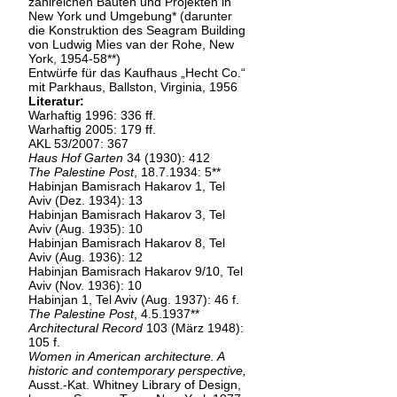
zahlreichen Bauten und Projekten in
New York und Umgebung* (darunter
die Konstruktion des Seagram Building
von Ludwig Mies van der Rohe, New
York, 1954-58**)
Entwürfe für das Kaufhaus „Hecht Co.“
mit Parkhaus, Ballston, Virginia, 1956
Literatur:
Warhaftig 1996: 336 ff.
Warhaftig 2005: 179 ff.
AKL 53/2007: 367
Haus Hof Garten
34 (1930): 412
The Palestine Post
, 18.7.1934: 5**
Habinjan Bamisrach Hakarov 1, Tel
Aviv (Dez. 1934): 13
Habinjan Bamisrach Hakarov 3, Tel
Aviv (Aug. 1935): 10
Habinjan Bamisrach Hakarov 8, Tel
Aviv (Aug. 1936): 12
Habinjan Bamisrach Hakarov 9/10, Tel
Aviv (Nov. 1936): 10
Habinjan 1, Tel Aviv (Aug. 1937): 46 f.
The Palestine Post
, 4.5.1937**
Architectural Record
103 (März 1948):
105 f.
Women in American architecture. A
historic and contemporary perspective,
Ausst.-Kat. Whitney Library of Design,