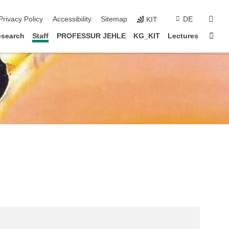
sear
Privacy Policy
Accessibility
Sitemap
DE
KIT
Sta
esearch
Staff
PROFESSUR JEHLE
KG_KIT
Lectures