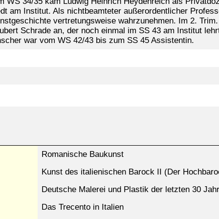
 WS 34/35 kam Ludwig Heinrich Heydenreich als Privatdoze
t am Institut. Als nichtbeamteter außerordentlicher Profes
nstgeschichte vertretungsweise wahrzunehmen. Im 2. Trim. 4
1 Hubert Schrade an, der noch einmal im SS 43 am Institut l
ünscher war vom WS 42/43 bis zum SS 45 Assistentin.
Romanische Baukunst
Kunst des italienischen Barock II (Der Hochbaroc
Deutsche Malerei und Plastik der letzten 30 Jah
Das Trecento in Italien