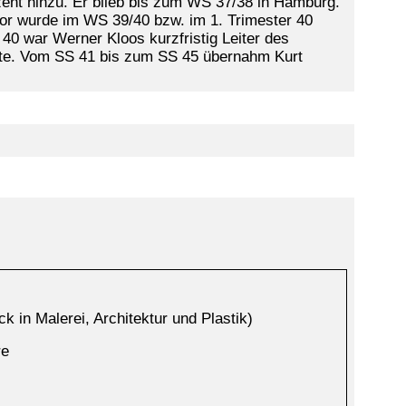
nt hinzu. Er blieb bis zum WS 37/38 in Hamburg.
sor wurde im WS 39/40 bzw. im 1. Trimester 40
0 war Werner Kloos kurzfristig Leiter des
ehrte. Vom SS 41 bis zum SS 45 übernahm Kurt
k in Malerei, Architektur und Plastik)
re