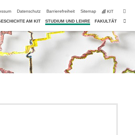
erspringen
suc
essum
Datenschutz
Barrierefreiheit
Sitemap
KIT
Star
ESCHICHTE AM KIT
STUDIUM UND LEHRE
FAKULTÄT