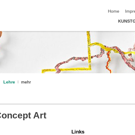
Navigation üb
Home
Impr
KUNSTG
Lehre
Concept Art
Links