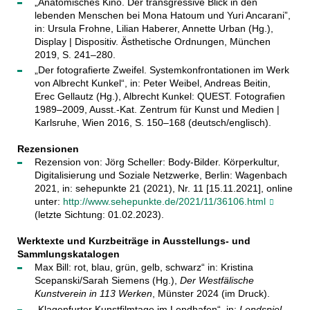
„Anatomisches Kino. Der transgressive Blick in den
lebenden Menschen bei Mona Hatoum und Yuri Ancarani”,
in: Ursula Frohne, Lilian Haberer, Annette Urban (Hg.),
Display | Dispositiv. Ästhetische Ordnungen, München
2019, S. 241–280.
„Der fotografierte Zweifel. Systemkonfrontationen im Werk
von Albrecht Kunkel“, in: Peter Weibel, Andreas Beitin,
Erec Gellautz (Hg.), Albrecht Kunkel: QUEST. Fotografien
1989–2009, Ausst.-Kat. Zentrum für Kunst und Medien |
Karlsruhe, Wien 2016, S. 150–168 (deutsch/englisch).
Rezensionen
Rezension von: Jörg Scheller: Body-Bilder. Körperkultur,
Digitalisierung und Soziale Netzwerke, Berlin: Wagenbach
2021, in: sehepunkte 21 (2021), Nr. 11 [15.11.2021], online
unter:
http://www.sehepunkte.de/2021/11/36106.html
(letzte Sichtung: 01.02.2023).
Werktexte und Kurzbeiträge in Ausstellungs- und
Sammlungskatalogen
Max Bill: rot, blau, grün, gelb, schwarz“ in: Kristina
Scepanski/Sarah Siemens (Hg.),
Der Westfälische
Kunstverein in 113 Werken
, Münster 2024 (im Druck).
„Klagenfurter Kunstfilmtage im Lendhafen“, in:
Lendspiel