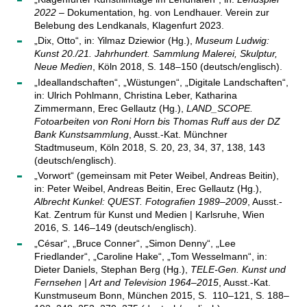
2022
– Dokumentation, hg. von Lendhauer. Verein zur
Belebung des Lendkanals, Klagenfurt 2023.
„Dix, Otto“, in: Yilmaz Dziewior (Hg.),
Museum Ludwig:
Kunst 20./21. Jahrhundert. Sammlung Malerei, Skulptur,
Neue Medien
, Köln 2018, S. 148–150 (deutsch/englisch).
„Ideallandschaften“, „Wüstungen“, „Digitale Landschaften“,
in: Ulrich Pohlmann, Christina Leber, Katharina
Zimmermann, Erec Gellautz (Hg.),
LAND_SCOPE.
Fotoarbeiten von Roni Horn bis Thomas Ruff aus der DZ
Bank Kunstsammlung
, Ausst.-Kat. Münchner
Stadtmuseum, Köln 2018, S. 20, 23, 34, 37, 138, 143
(deutsch/englisch).
„Vorwort“ (gemeinsam mit Peter Weibel, Andreas Beitin),
in: Peter Weibel, Andreas Beitin, Erec Gellautz (Hg.),
Albrecht Kunkel: QUEST. Fotografien 1989–2009
, Ausst.-
Kat. Zentrum für Kunst und Medien | Karlsruhe, Wien
2016, S. 146–149 (deutsch/englisch).
„César“, „Bruce Conner“, „Simon Denny“, „Lee
Friedlander“, „Caroline Hake“, „Tom Wesselmann“, in:
Dieter Daniels, Stephan Berg (Hg.),
TELE-Gen. Kunst und
Fernsehen | Art and Television 1964–2015
, Ausst.-Kat.
Kunstmuseum Bonn, München 2015, S. 110–121, S. 188–