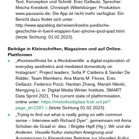
Text, Konzeption und Schnitt: Erec Gellautz; Sprecher:
Mischa Kreiskott, Christoph Wittelsbürger; Produktion:
www.pausanio.de; Die App ist nicht mehr verfügbar. Ein
Bericht dazu findet sich unter:
http://www.appsblog.de/reisen/koelns-juedische-
geschichte-in-fuenf-etappen-fuer-iphone-ipod-ipad.html
(letzte Sichtung: 01.02.2023).
Beiträge in Kleinschriften, Magazinen und auf Online-
Plattformen
„#homesofInsta for a #lockdownlife. a digital exploration of
everyday aesthetics and mediated domesticity on
Instagram”; Project leaders: Sofia P. Caldeira & Sander De
Ridder; Team Members: Ana Marta M. Flores, Erec
Gellautz, Federico Pozzi, Hantian Zhang, Mariah Nikolic,
Mengying Li, in: Digital Media Winter Institute, SMART
Data Sprint 2021, The current state of platformisation,
online unter:
https://metodosdigitais.fcsh.unl.pt/?
page_id=2287
(letzte Sichtung 01.02.2023).
„Trying to find out what is really going on with common
sense – Interview with Richard Dyer”, gemeinsam mit Anna
Schober-de Graaf in: dies. / Brigitte Hipfl (Hg.):
Wir und die
Anderen. Visuelle Kultur zwischen Aneignung und
Ausgrenzung
(= Klagenfurter Beiträge zur Visuellen Kultur,