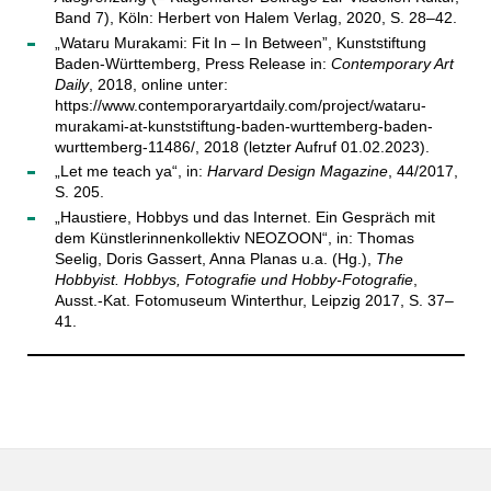
Band 7), Köln: Herbert von Halem Verlag, 2020, S. 28–42.
„Wataru Murakami: Fit In – In Between”, Kunststiftung
Baden-Württemberg, Press Release in:
Contemporary Art
Daily
, 2018, online unter:
https://www.contemporaryartdaily.com/project/wataru-
murakami-at-kunststiftung-baden-wurttemberg-baden-
wurttemberg-11486/, 2018 (letzter Aufruf 01.02.2023).
„Let me teach ya“, in:
Harvard Design Magazine
, 44/2017,
S. 205.
„Haustiere, Hobbys und das Internet. Ein Gespräch mit
dem Künstlerinnenkollektiv NEOZOON“, in: Thomas
Seelig, Doris Gassert, Anna Planas u.a. (Hg.),
The
Hobbyist. Hobbys, Fotografie und Hobby-Fotografie
,
Ausst.-Kat. Fotomuseum Winterthur, Leipzig 2017, S. 37–
41.