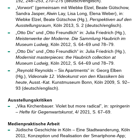
192, 248–253, 270–275 (deutsch/englisch).
„Vorwort“ (gemeinsam mit Wiebke Elzel, Beate Gütschow,
Sandra Jasper, Alwin Lay, Lisa Long, Elena Weber), in:
Wiebke Elzel, Beate Gütschow (Hg.),
Perspektiven auf den
Ausstellungsraum
, Köln 2013, S. 2 (deutsch/englisch).
„Otto Dix“ und „Otto Freundlich“ in: Julia Friedrich (Hg.),
Meisterwerke der Moderne. Die Sammlung Haubrich im
Museum Ludwig
, Köln 2012, S. 64–69 und 78–79.
„Otto Dix“ und „Otto Freundlich“ in: Julia Friedrich (Hg.),
Modernist masterpieces: the Haubrich collection at
Museum Ludwig
, Köln 2012, S. 64–69 und 78–79.
„Reynold Reynolds – Six Apartments“ in: Georg Elben
(Hg.),
Videonale 12. Videokunst von den Klassikern bis
heute
, Ausst.-Kat. Kunstmuseum Bonn, Köln 2009, S. 92–
93 (deutsch/englisch).
Ausstellungskritiken
„Vika Kirchenbauer. Violet but more radical”, in:
springerin
– Hefte für Gegenwartskunst
, 4/ 2021, S. 67–69.
Medienpraktische Arbeit
Jüdische Geschichte in Köln – Eine Stadtwanderung, Köln
2011; Konzeption und Realisation der Smartphone-App;