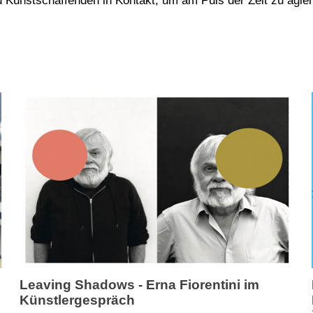
d Kunstschaffenden in Kontakt, um am Puls der Zeit zu agie
Leaving Shadows - Erna Fiorentini im
Künstlergespräch