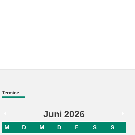
Termine
Juni 2026
M
D
M
D
F
S
S