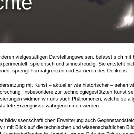
chte
in anderen vielgestaltigen Darstellungsweisen, befasst sich mi
erimentell, spielerisch und sinnesfreudig. Sie entsteht nich
ionen, sprengt Formatgrenzen und Barrieren des Denkens.
rsetzung mit Kunst – aktueller wie historischer – sehen wi
forschung, insbesondere zur technologiegestützten Kunst se
isierungen widmen wir uns auch Phänomenen, welche so allge
ls gestaltete Erzeugnisse wahrgenommen werden.
er bildwissenschaftlichen Erweiterung auch Gegenstandsfelde
r mit Blick auf die technischen und wissenschaftlichen Bild