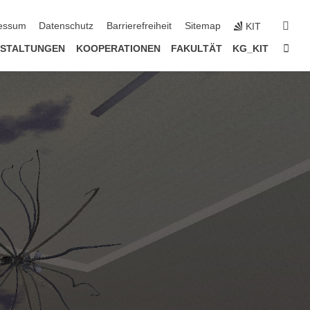
erspringen
suc
essum
Datenschutz
Barrierefreiheit
Sitemap
KIT
Star
STALTUNGEN
KOOPERATIONEN
FAKULTÄT
KG_KIT