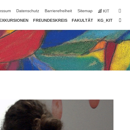
erspringen
suc
essum
Datenschutz
Barrierefreiheit
Sitemap
KIT
Star
EXKURSIONEN
FREUNDESKREIS
FAKULTÄT
KG_KIT